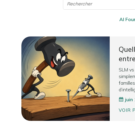
AI Fou
Quell
entr
SLM vs
simplem
famille
d’intell
juin
VOIR 