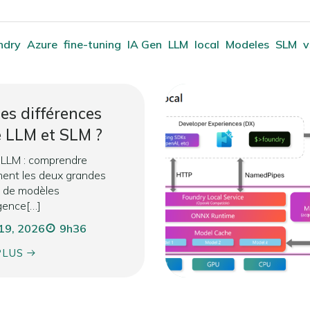
ndry
Azure
fine-tuning
IA Gen
LLM
local
Modeles
SLM
v
es différences
e LLM et SLM ?
 LLM : comprendre
ent les deux grandes
s de modèles
igence[…]
 19, 2026
9h36
PLUS