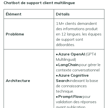
Chatbot de support client multilingue
Élément
Détails
1 M+ clients demandent
des informations produit
Problème
en 12 langues, les équipes
de support sont
débordées.
•
Azure OpenAI
(GPT4
Multilingual)
•
LangChain
pour gérer le
contexte conversationnel
•
Azure Cognitive
Architecture
Search
indexant la base
de connaissances
technique.
•
Prompt
Flow
pour
validation des réponses
avant publication.