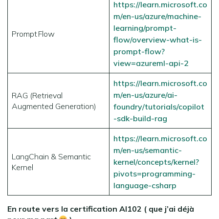
https://learn.microsoft.co
m/en-us/azure/machine-
learning/prompt-
Prompt Flow
flow/overview-what-is-
prompt-flow?
view=azureml-api-2
https://learn.microsoft.co
m/en-us/azure/ai-
RAG (Retrieval
Augmented Generation)
foundry/tutorials/copilot
-sdk-build-rag
https://learn.microsoft.co
m/en-us/semantic-
LangChain & Semantic
kernel/concepts/kernel?
Kernel
pivots=programming-
language-csharp
En route vers la certification AI102 ( que j’ai déjà