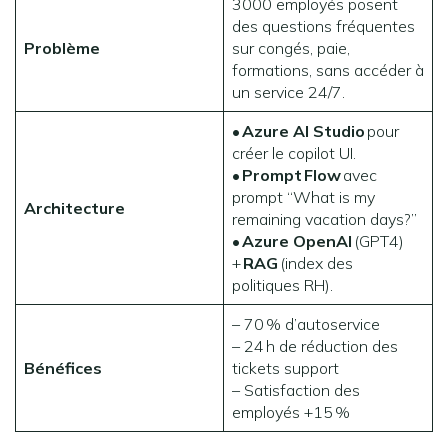
3000 employés posent
des questions fréquentes
Problème
sur congés, paie,
formations, sans accéder à
un service 24/7.
•
Azure AI Studio
pour
créer le copilot UI.
•
Prompt
Flow
avec
prompt “What is my
Architecture
remaining vacation days?”
•
Azure OpenAI
(GPT4)
+
RAG
(index des
politiques RH).
– 70 % d’autoservice
– 24 h de réduction des
Bénéfices
tickets support
– Satisfaction des
employés +15 %