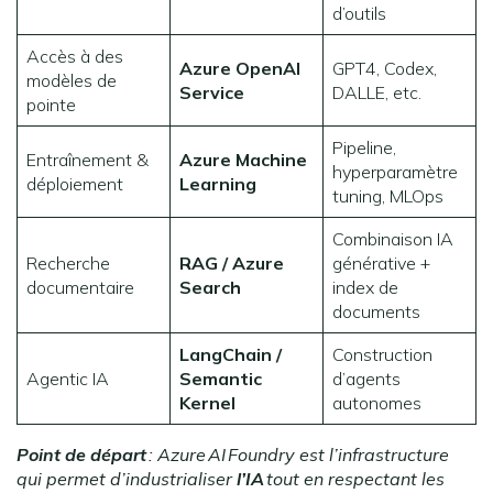
d’outils
Accès à des
Azure OpenAI
GPT4, Codex,
modèles de
Service
DALLE, etc.
pointe
Pipeline,
Entraînement &
Azure Machine
hyperparamètre
déploiement
Learning
tuning, MLOps
Combinaison IA
Recherche
RAG / Azure
générative +
documentaire
Search
index de
documents
LangChain /
Construction
Agentic IA
Semantic
d’agents
Kernel
autonomes
Point de départ
: Azure
AI
Foundry est l’infrastructure
qui permet d’industrialiser
l’IA
tout en respectant les