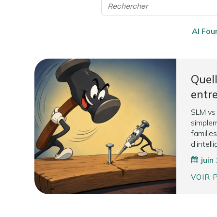
AI Fou
Quell
entr
SLM vs
simplem
famille
d’intell
juin
VOIR 