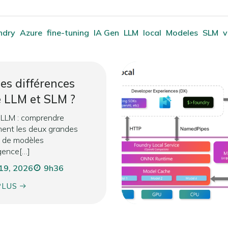
ndry
Azure
fine-tuning
IA Gen
LLM
local
Modeles
SLM
v
es différences
e LLM et SLM ?
 LLM : comprendre
ent les deux grandes
s de modèles
igence[…]
 19, 2026
9h36
PLUS